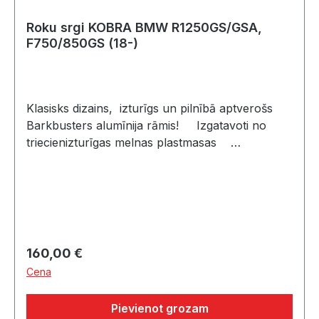
Roku srgi KOBRA BMW R1250GS/GSA,
F750/850GS (18-)
Klasisks dizains, izturīgs un pilnībā aptverošs
Barkbusters alumīnija rāmis! Izgatavoti no
triecienizturīgas melnas plastmasas
Aizsardzība pret sliktiem laikapstākļiem un
negadījumiem Der oriģinālajai stūreiIekļauts:
2 Roku sargi KOBRA 2 alumīnija rāmji
Montāžas materiāls Uzstādīšanas
instrukcijasPapildu opcijas:Kobra rokas aizsargu
pagarinājumi: HPR.00.220.30100/B līdz pat 50%
Regular price:
160,00 €
lielākai aizsardzībaiLED indikatori:
Cena
HPR.00.220.30000/B (1W, kopā 16 gaismas
diodes)LED indikatori, kas pieejami atsevišķi un
Pievienot grozam
vienkārši ievietojami roku aizsargu