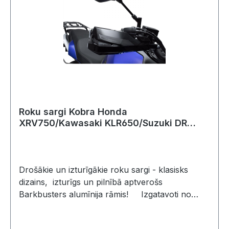
KOBRA LED indikatoriem ar 1 vatu. Gaismas var
mirgot pārāk ātri, lēni, vai nemirgot
vispār..Izmantojot papildus oriģinālajām LED
gaismas diodēm, rezistori nav
nepieciešami.Barkbusters VPS plastmasas roku
aizsargi: VPS roku aizsargi ir piemēroti lietošanai
šādās jomās: enduro, supermoto un Adventure
piedzīvojumu motocikliem.
Roku sargi Kobra Honda
XRV750/Kawasaki KLR650/Suzuki DR
650/Yamaha
Drošākie un izturīgākie roku sargi - klasisks
dizains, izturīgs un pilnībā aptverošs
Barkbusters alumīnija rāmis! Izgatavoti no
triecienizturīgas melnas plastmasas
Aizsardzība pret sliktiem laikapstākļiem un