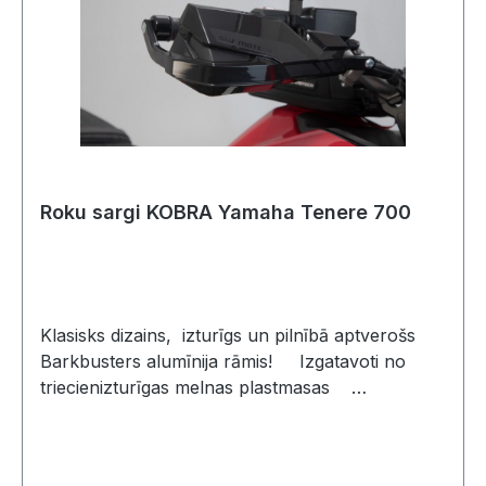
mirgot pārāk ātri, lēni, vai nemirgot
vispār..Izmantojot papildus oriģinālajām LED
gaismas diodēm, rezistori nav nepieciešami.
Roku sargi KOBRA Yamaha Tenere 700
Klasisks dizains, izturīgs un pilnībā aptverošs
Barkbusters alumīnija rāmis! Izgatavoti no
triecienizturīgas melnas plastmasas
Aizsardzība pret sliktiem laikapstākļiem un
negadījumiem Der oriģinālajai stūreiIekļauts:
2 Roku sargi KOBRA 2 alumīnija rāmji