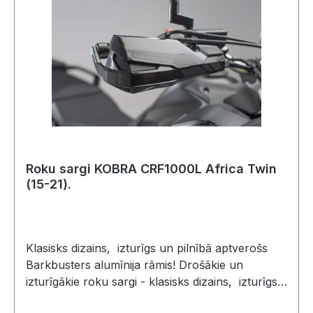
aizsargu padziļinājumos, nodrošina lielāku
redzamību satiksmē.Rezistoru komplekts:
HPR.00.220.30700/B ir nepieciešams, lai
pārveidotu no spuldzēm ar 10 un 20 vatiem uz
KOBRA LED indikatoriem ar 1 vatu. Gaismas var
mirgot pārāk ātri, lēni, vai nemirgot
vispār..Izmantojot papildus oriģinālajām LED
gaismas diodēm, rezistori nav nepieciešami.
Roku sargi KOBRA CRF1000L Africa Twin
(15-21).
Klasisks dizains, izturīgs un pilnībā aptverošs
Barkbusters alumīnija rāmis! Drošākie un
izturīgākie roku sargi - klasisks dizains, izturīgs
un pilnībā aptverošs Barkbusters alumīnija