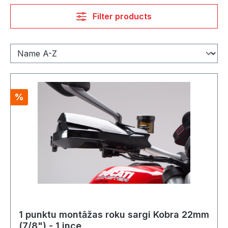
Filter products
Discount
%
1 punktu montāžas roku sargi Kobra 22mm
(7/8") - 1 ince