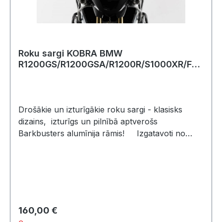
mirgot pārāk ātri, lēni, vai nemirgot
vispār..Izmantojot papildus oriģinālajām LED
gaismas diodēm, rezistori nav nepieciešami.
Roku sargi KOBRA BMW
R1200GS/R1200GSA/R1200R/S1000XR/F90
0R.
Drošākie un izturīgākie roku sargi - klasisks
dizains, izturīgs un pilnībā aptverošs
Barkbusters alumīnija rāmis! Izgatavoti no
triecienizturīgas melnas plastmasas
Aizsardzība pret sliktiem laikapstākļiem un
negadījumiem Der oriģinālajai stūreiIekļauts:
2 Roku sargi KOBRA 2 alumīnija rāmji
Montāžas materiāls Uzstādīšanas
instrukcijasSīkāka informācija: Materiāls:
Regular price:
160,00 €
Moplens / Alumīnijs Krāsa: melna Kopējais