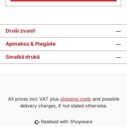
padziļinājumos, nodrošina lielāku redzamību
satiksmē.Rezistoru komplekts:
HPR.00.220.30700/B ir nepieciešams, lai
pārveidotu no spuldzēm ar 10 un 20 vatiem uz
Droši zvani!
KOBRA LED indikatoriem ar 1 vatu. Gaismas var
mirgot pārāk ātri, lēni, vai nemirgot
Apmaksa & Piegāde
vispār..Izmantojot papildus oriģinālajām LED
gaismas diodēm, rezistori nav nepieciešami.
Smalkā drukā
All prices incl. VAT plus
shipping costs
and possible
delivery charges, if not stated otherwise.
Realised with Shopware