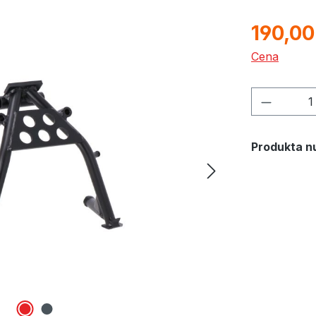
190,00
Cena
Product 
Produkta n