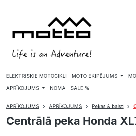
search
Skip to main navigation
ELEKTRISKIE MOTOCIKLI
MOTO EKIPĒJUMS
MO
APRĪKOJUMS
NOMA
SALE %
APRĪKOJUMS
APRĪKOJUMS
Pekas & balsti
C
Centrālā peka Honda XL