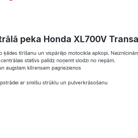
trālā peka Honda XL700V Transal
glo ķēdes tīrīšanu un vispārējo motocikla apkopi. Neiznīcin
centrālais statīvs palīdz noņemt slodzi no riepām.
un augstam klīrensam pagriezienos
pstrādei ar smilšu strūklu un pulverkrāsošanu