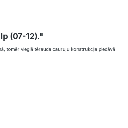
p (07-12)."
āmā, tomēr vieglā tērauda cauruļu konstrukcija piedāvā