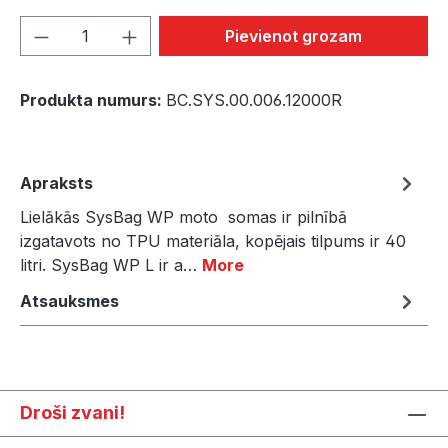
Product Quantity: Enter the desired amou
Pievienot grozam
Produkta numurs:
BC.SYS.00.006.12000R
Apraksts
Lielākās SysBag WP moto somas ir pilnībā
izgatavots no TPU materiāla, kopējais tilpums ir 40
litri. SysBag WP L ir a…
More
Atsauksmes
Droši zvani!