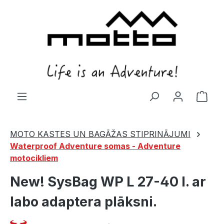
in content
Shop
MOTO KASTES UN BAGĀŽAS STIPRINĀJUMI
Waterproof Adventure somas - Adventure
motocikliem
New! SysBag WP L 27-40 l. ar
labo adaptera plāksni.