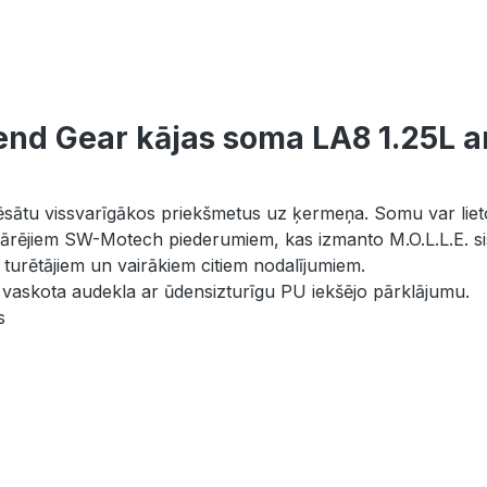
end Gear kājas soma LA8 1.25L ar
ārnēsātu vissvarīgākos priekšmetus uz ķermeņa. Somu var lieto
em pārējiem SW-Motech piederumiem, kas izmanto M.O.L.L.E. s
turētājiem un vairākiem citiem nodalījumiem.
vaskota audekla ar ūdensizturīgu PU iekšējo pārklājumu.
s