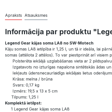
Apraksts
Atsauksmes
Informācija par produktu "Leg
Legend Gear kājas soma LA8 no SW-Motech
Kāju somas LA8 ietilpība ir 1,25 l, un tā ir ideāla, lai p
somas (attēlota 2 attēlos). To var piestiprināt arī visi
Polsterēta iekšējā uzglabāšanas vieta ar 2 pildspalvu 
Izgatavots no izturīgas napalona sintētiskās ādas un 
Iekļauts ūdensnecaurlaidīgs iekšējais lietus oderējum
Krāsa: melna / brūna
Svars: 0,17 kg
Izmērs: 19,5 x 13 x 5 cm
Tilpums: 1,25 l
Komplektā ietilpst:
1 Legend Gear kājas soma LA8