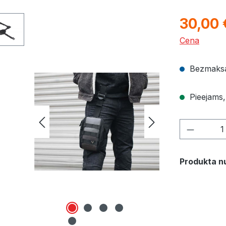
30,00 
Cena
Bezmaksa
Pieejams, 
Product 
Produkta n