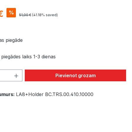
€
%
51,00 €
(41.18% saved)
s piegāde
piegādes laiks 1-3 dienas
Quantity: Enter the desired amount or 
Pievienot grozam
umurs:
LA8+Holder BC.TRS.00.410.10000