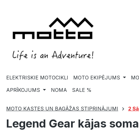
search
Skip to main navigation
ELEKTRISKIE MOTOCIKLI
MOTO EKIPĒJUMS
MO
APRĪKOJUMS
NOMA
SALE %
MOTO KASTES UN BAGĀŽAS STIPRINĀJUMI
2 Sā
Legend Gear kājas soma 