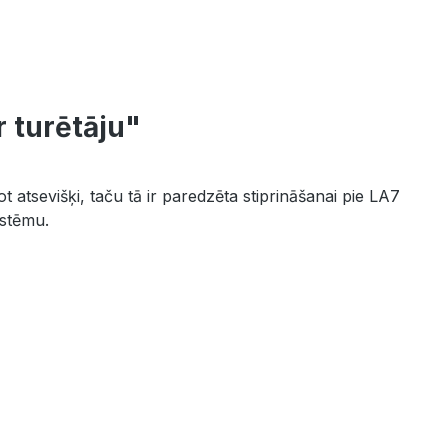
 turētāju"
t atsevišķi, taču tā ir paredzēta stiprināšanai pie LA7
istēmu.