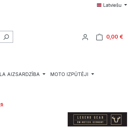
Latviešu
0,00 €
Shop
LA AIZSARDZĪBA
MOTO IZPŪTĒJI
es