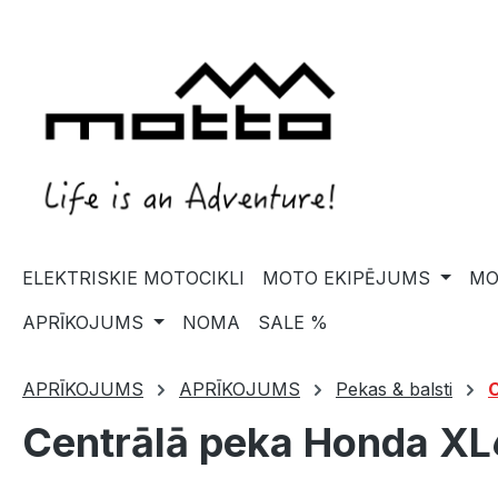
search
Skip to main navigation
ELEKTRISKIE MOTOCIKLI
MOTO EKIPĒJUMS
MO
APRĪKOJUMS
NOMA
SALE %
APRĪKOJUMS
APRĪKOJUMS
Pekas & balsti
C
Centrālā peka Honda XL