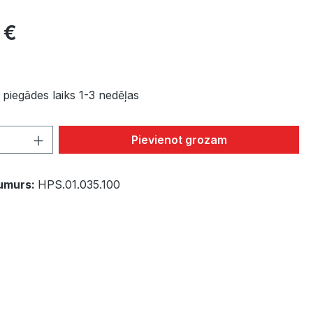
 €
piegādes laiks 1-3 nedēļas
Quantity: Enter the desired amount or 
Pievienot grozam
umurs:
HPS.01.035.100