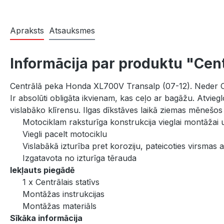
Apraksts
Atsauksmes
Informācija par produktu "Cen
Centrālā peka Honda XL700V Transalp (07-12). Neder Ca
Ir absolūti obligāta ikvienam, kas ceļo ar bagāžu. Atvie
vislabāko klīrensu. Ilgas dīkstāves laikā ziemas mēnešos 
Motociklam raksturīga konstrukcija vieglai montāžai 
Viegli pacelt motociklu
Vislabākā izturība pret koroziju, pateicoties virsmas a
Izgatavota no izturīga tērauda
Iekļauts piegādē
1 x Centrālais statīvs
Montāžas instrukcijas
Montāžas materiāls
Sīkāka informācija