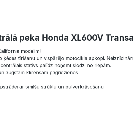
trālā peka Honda XL600V Transal
lifornia modelim!
glo ķēdes tīrīšanu un vispārējo motocikla apkopi. Neiznīcin
centrālais statīvs palīdz noņemt slodzi no riepām.
un augstam klīrensam pagriezienos
pstrādei ar smilšu strūklu un pulverkrāsošanu