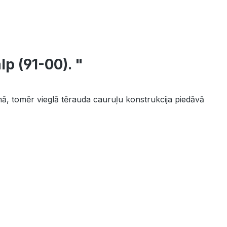
p (91-00). "
āmā, tomēr vieglā tērauda cauruļu konstrukcija piedāvā