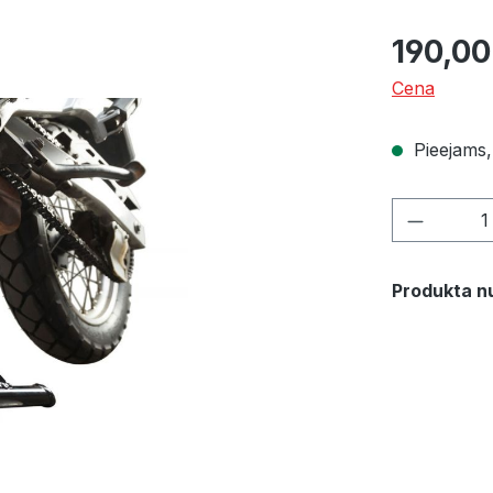
190,00
Cena
Pieejams, 
Product 
Produkta n